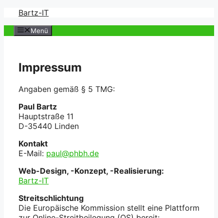
Zum
Bartz-IT
Inhalt
springen
Menü
Impressum
Angaben gemäß § 5 TMG:
Paul Bartz
Hauptstraße 11
D-35440 Linden
Kontakt
E-Mail:
paul@phbh.de
Web-Design, -Konzept, -Realisierung
:
Bartz
-IT
Streitschlichtung
Die Europäische Kommission stellt eine Plattform
zur Online-Streitbeilegung (OS) bereit: